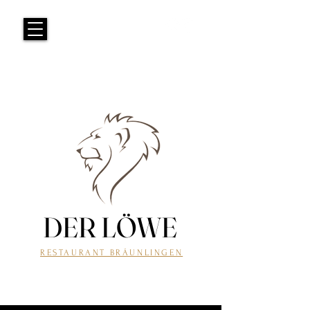
DER LÖWE
DER LÖWE
RESTAURANT BRÄUNLINGEN