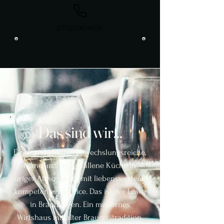
077122909606
Das sind wir...
Eine runde Sache: abwechslungsreiche,
manchmal ausgefallene Küche in
uriger Atmosphäre mit liebenswertem,
kompetenten Service. Das ist der Löwe
in Bräunlingen. Ein modernes
Wirtshaus mit alter Brauereitradition.