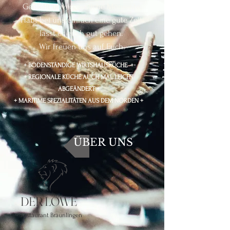
Genießt unvergessliche Momente.
Habt bei uns einfach eine gute Zeit,
lasst es euch gut gehen.
Wir freuen uns auf Euch.​​​​
+ BODENSTÄNDIGE WIRTSHAUSKÜCHE +
+ REGIONALE KÜCHE AUCH MAL LEICHT
ABGEÄNDERT +
+ MARITIME SPEZIALITÄTEN AUS DEM NORDEN +
ÜBER UNS
DER LÖWE
Restaurant Bräunlingen