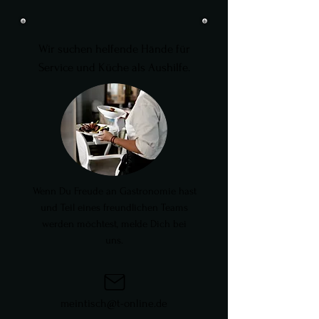
Wir suchen helfende Hände für
Service und Küche als Aushilfe.​
Wenn Du Freude an Gastronomie hast
und Teil eines freundlichen Teams
werden möchtest, melde Dich bei
uns.
meintisch@t-online.de